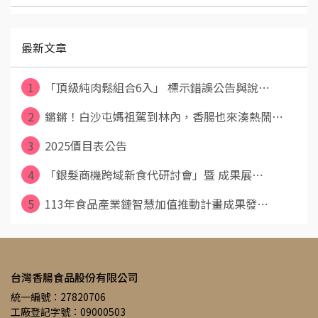
最新文章
1
「頂級純肉鬆組合6入」 標示錯誤公告與說⋯
2
鏘鏘！白沙屯媽祖駕到林內，香腸也來湊熱鬧⋯
3
2025價目表公告
4
「銀髮商機跨域新食代研討會」暨 成果展⋯
5
113年食品產業鏈智慧加值推動計畫成果發⋯
台灣香腸食品股份有限公司
統一編號：27820706
工廠登記字號：09000503