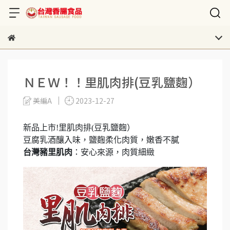
ＮＥＷ！！里肌肉排(豆乳鹽麴）
美編A
2023-12-27
新品上市!里肌肉排(豆乳鹽麴）
豆腐乳酒釀入味，鹽麴柔化肉質，嫩香不膩
台灣豬里肌肉
：安心來源，肉質細緻