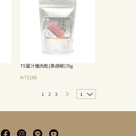
TS蜜汁豬肉乾(黑胡椒)70g
NT$188
1
2
3
1