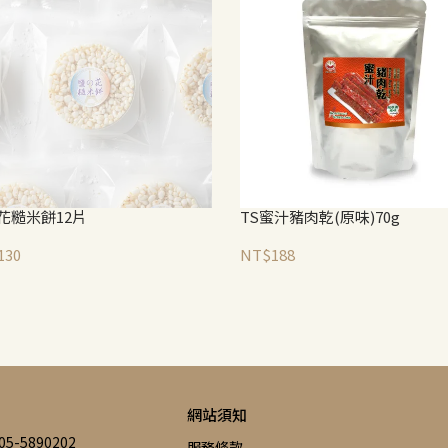
花糙米餅12片
TS蜜汁豬肉乾(原味)70g
130
NT$188
網站須知
-5890202
服務條款