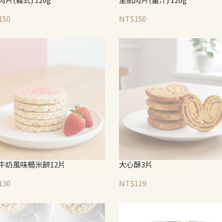
150
NT$150
牛奶風味糙米餅12片
大心酥3片
130
NT$119