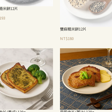
糙米餅12片
193
雙麻糙米餅12片
NT$180
片(義式) 120g
里肌肉片(薑汁) 120g